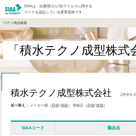
SIAAは、抗菌/防カビ/抗ウイルスに関する
マークを認証している業界団体です。
TOP
> 商品検索
「積水テクノ成型株式
積水テクノ成型株式会社
2件中/1
並べ替え：
メーカー順（
昇順
/
降順
）
登録日（
昇順
/
降順
）
SIAAコード
製品名