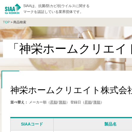
SIAAは、抗菌/防カビ/抗ウイルスに関する
マークを認証している業界団体です。
TOP
> 商品検索
「神栄ホームクリエイ
神栄ホームクリエイト株式会
並べ替え：
メーカー順（
昇順
/
降順
）
登録日（
昇順
/
降順
）
SIAAコード
製品名