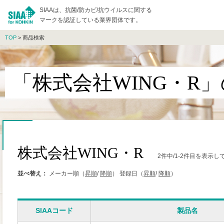
SIAAは、抗菌/防カビ/抗ウイルスに関する
マークを認証している業界団体です。
TOP
> 商品検索
「株式会社WING・R
株式会社WING・R
2件中/1-2件目を表示し
並べ替え：
メーカー順（
昇順
/
降順
）
登録日（
昇順
/
降順
）
SIAAコード
製品名