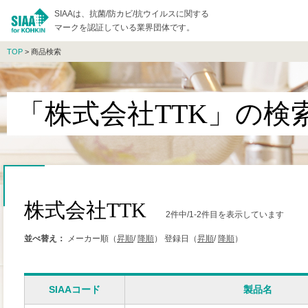
SIAAは、抗菌/防カビ/抗ウイルスに関する
マークを認証している業界団体です。
TOP
> 商品検索
「株式会社TTK」の検
株式会社TTK
2件中/1-2件目を表示しています
並べ替え：
メーカー順（
昇順
/
降順
）
登録日（
昇順
/
降順
）
SIAAコード
製品名