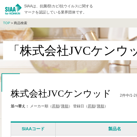
SIAAは、抗菌/防カビ/抗ウイルスに関する
マークを認証している業界団体です。
TOP
> 商品検索
「株式会社JVCケンウ
株式会社JVCケンウッド
2件中/1
並べ替え：
メーカー順（
昇順
/
降順
）
登録日（
昇順
/
降順
）
SIAAコード
製品名