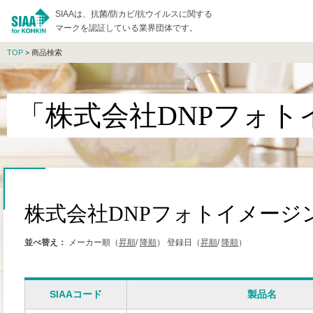
SIAAは、抗菌/防カビ/抗ウイルスに関する
マークを認証している業界団体です。
TOP
> 商品検索
「株式会社DNPフォトイ
株式会社DNPフォトイメージン.
並べ替え：
メーカー順（
昇順
/
降順
）
登録日（
昇順
/
降順
）
SIAAコード
製品名