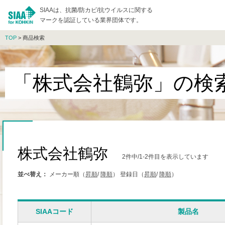
SIAAは、抗菌/防カビ/抗ウイルスに関する
マークを認証している業界団体です。
TOP
> 商品検索
「株式会社鶴弥」の検
株式会社鶴弥
2件中/1-2件目を表示しています
並べ替え：
メーカー順（
昇順
/
降順
）
登録日（
昇順
/
降順
）
SIAAコード
製品名