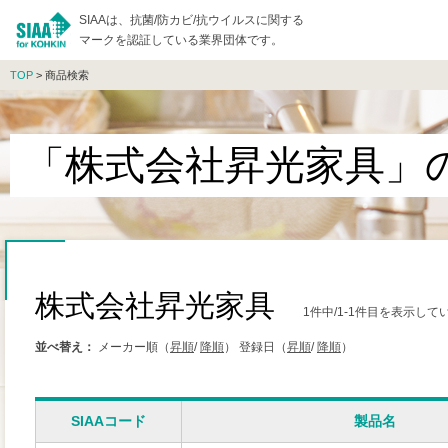
SIAAは、抗菌/防カビ/抗ウイルスに関する
マークを認証している業界団体です。
TOP
> 商品検索
「株式会社昇光家具」
株式会社昇光家具
1件中/1-1件目を表示して
並べ替え：
メーカー順（
昇順
/
降順
）
登録日（
昇順
/
降順
）
SIAAコード
製品名