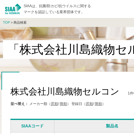
SIAAは、抗菌/防カビ/抗ウイルスに関する
マークを認証している業界団体です。
TOP
> 商品検索
「株式会社川島織物セ
株式会社川島織物セルコン
1件
並べ替え：
メーカー順（
昇順
/
降順
）
登録日（
昇順
/
降順
）
SIAAコード
製品名