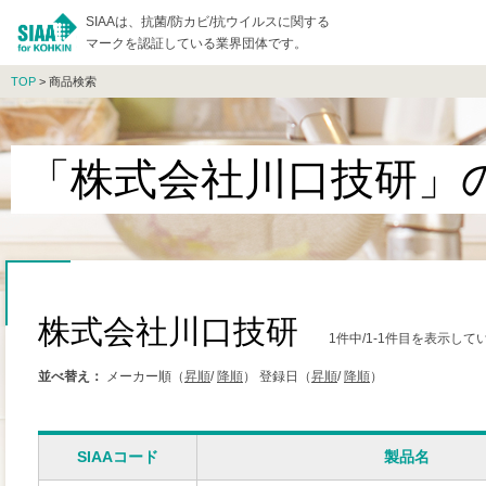
SIAAは、抗菌/防カビ/抗ウイルスに関する
マークを認証している業界団体です。
TOP
> 商品検索
「株式会社川口技研」
株式会社川口技研
1件中/1-1件目を表示して
並べ替え：
メーカー順（
昇順
/
降順
）
登録日（
昇順
/
降順
）
SIAAコード
製品名