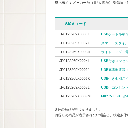
並べ替え：
メーカー順（
昇順
/
降順
）
登録日（
SIAAコード
JP0123269X0001F
USBゲート搭載 
JP0123269X0002G
スマートスタイル
JP0123269X0003H
ライトニング 電
JP0123269X0004I
USB付きコンセン
JP0123269X0005J
USB充電器電源（T
JP0123269X0006K
USB付き個別スイ
JP0123269X0007L
USB付コンセント2
JP0123269X0008M
M8275 USB 
8 件の商品が見つかりました。
お探しの商品が表示されない場合は、検索条件