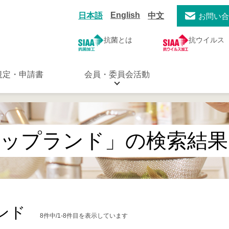
English
日本語
中文
お問い
抗菌とは
抗ウイルス
規定・申請書
会員・委員会活動
トップランド」の検索結果
ンド
8件中/1-8件目を表示しています