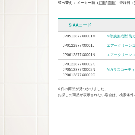
並べ替え：
メーカー順（
昇順
/
降順
）
登録日（
SIAAコード
JP0512877X0001M
M塗膜形成型 防
JP0122877X0001J
エアークリーン
JP0612877X0001N
エアークリーン
JP0122877X0002K
JP0512877X0002N
Mガラスコーテ
JP0612877X0002O
4 件の商品が見つかりました。
お探しの商品が表示されない場合は、検索条件