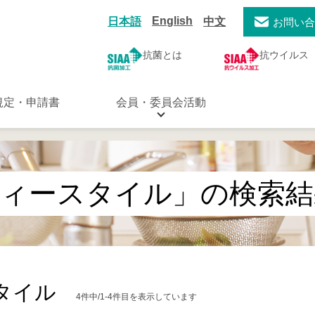
English
日本語
中文
お問い
抗菌とは
抗ウイルス
規定・申請書
会員・委員会活動
ティースタイル」の検索結
タイル
4件中/1-4件目を表示しています