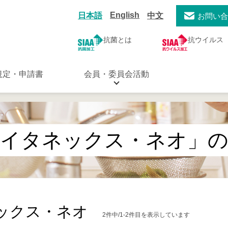
English
日本語
中文
お問い
抗菌とは
抗ウイルス
規定・申請書
会員・委員会活動
タイタネックス・ネオ」の
ックス・ネオ
2件中/1-2件目を表示しています