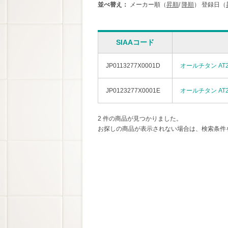
並べ替え：
メーカー順（
昇順
/
降順
）
登録日（
SIAAコード
JP0113277X0001D
オールチタン AT2
JP0123277X0001E
オールチタン AT
2 件の商品が見つかりました。
お探しの商品が表示されない場合は、検索条件