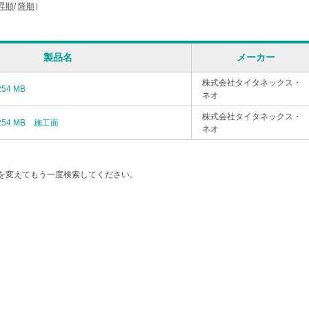
昇順
/
降順
）
製品名
メーカー
株式会社タイタネックス・
54 MB
ネオ
株式会社タイタネックス・
254 MB 施工面
ネオ
を変えてもう一度検索してください。