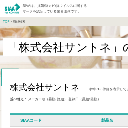
SIAAは、抗菌/防カビ/抗ウイルスに関する
マークを認証している業界団体です。
TOP
> 商品検索
「株式会社サントネ」
株式会社サントネ
3件中/1-3件目を表示し
並べ替え：
メーカー順（
昇順
/
降順
）
登録日（
昇順
/
降順
）
SIAAコード
製品名