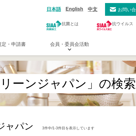
English
日本語
中文
お問い
抗菌とは
抗ウイルス
規定・申請書
会員・委員会活動
グリーンジャパン」の検索
ジャパン
3件中/1-3件目を表示しています