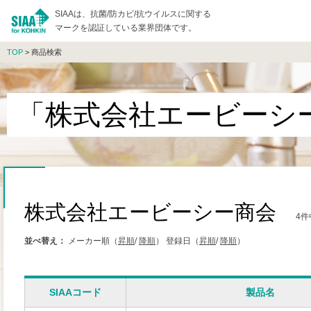
SIAAは、抗菌/防カビ/抗ウイルスに関する
マークを認証している業界団体です。
TOP
> 商品検索
「株式会社エービーシ
株式会社エービーシー商会
4件
並べ替え：
メーカー順（
昇順
/
降順
）
登録日（
昇順
/
降順
）
SIAAコード
製品名