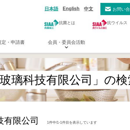
English
日本語
中文
お問い
抗菌とは
抗ウイルス
規定・申請書
会員・委員会活動
玻璃科技有限公司」の検
技有限公司
1件中/1-1件目を表示しています