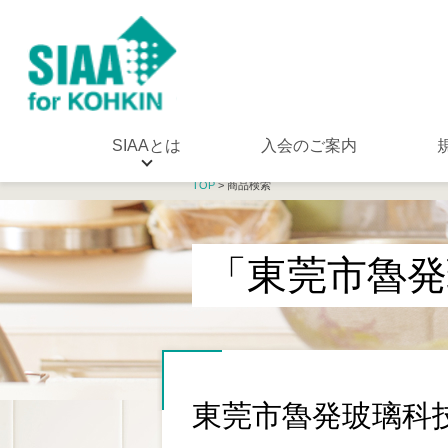
SIAAとは
入会のご案内
TOP
> 商品検索
「東莞市魯発
東莞市魯発玻璃科