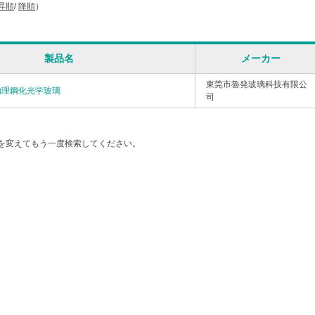
昇順
/
降順
）
製品名
メーカー
東莞市魯発玻璃科技有限公
物理鋼化光学玻璃
司
を変えてもう一度検索してください。