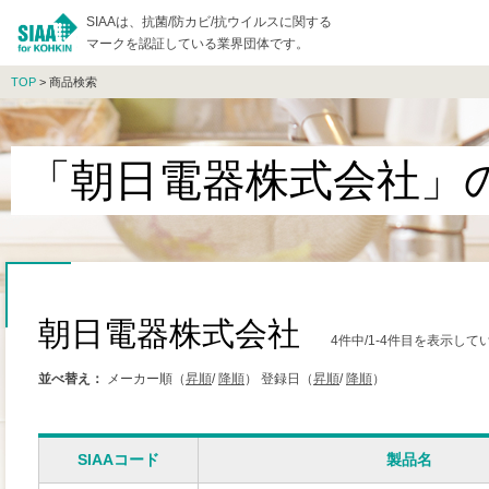
SIAAは、抗菌/防カビ/抗ウイルスに関する
マークを認証している業界団体です。
TOP
> 商品検索
「朝日電器株式会社」
朝日電器株式会社
4件中/1-4件目を表示して
並べ替え：
メーカー順（
昇順
/
降順
）
登録日（
昇順
/
降順
）
SIAAコード
製品名