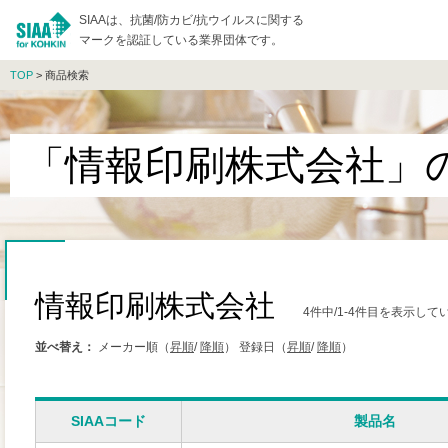
SIAAは、抗菌/防カビ/抗ウイルスに関する
マークを認証している業界団体です。
TOP
> 商品検索
「情報印刷株式会社」
情報印刷株式会社
4件中/1-4件目を表示して
並べ替え：
メーカー順（
昇順
/
降順
）
登録日（
昇順
/
降順
）
SIAAコード
製品名