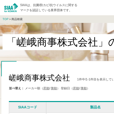
SIAAは、抗菌/防カビ/抗ウイルスに関する
マークを認証している業界団体です。
TOP
> 商品検索
「嵯峨商事株式会社」
嵯峨商事株式会社
1件中/1-1件目を表示して
並べ替え：
メーカー順（
昇順
/
降順
）
登録日（
昇順
/
降順
）
SIAAコード
製品名