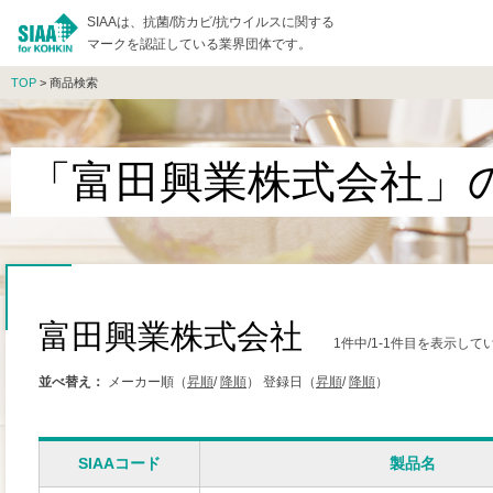
SIAAは、抗菌/防カビ/抗ウイルスに関する
マークを認証している業界団体です。
TOP
> 商品検索
「富田興業株式会社」
富田興業株式会社
1件中/1-1件目を表示して
並べ替え：
メーカー順（
昇順
/
降順
）
登録日（
昇順
/
降順
）
SIAAコード
製品名