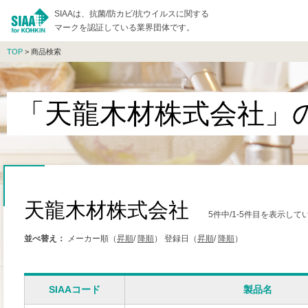
SIAAは、抗菌/防カビ/抗ウイルスに関する
マークを認証している業界団体です。
TOP
> 商品検索
「天龍木材株式会社」
天龍木材株式会社
5件中/1-5件目を表示して
並べ替え：
メーカー順（
昇順
/
降順
）
登録日（
昇順
/
降順
）
SIAAコード
製品名