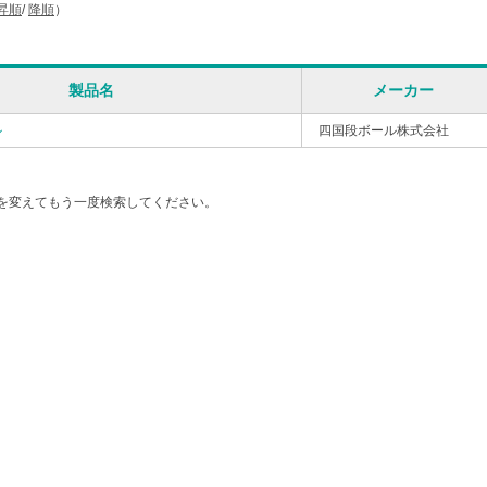
昇順
/
降順
）
製品名
メーカー
ル
四国段ボール株式会社
を変えてもう一度検索してください。