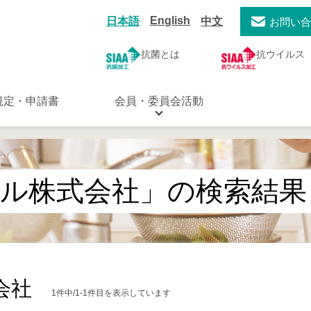
English
日本語
中文
お問い
抗菌とは
抗ウイルス
規定・申請書
会員・委員会活動
ール株式会社」の検索結果
会社
1件中/1-1件目を表示しています