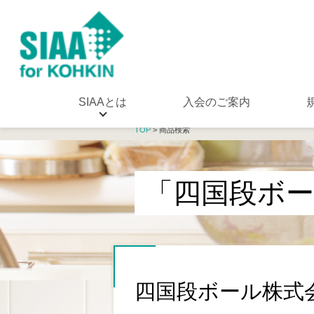
SIAAとは
入会のご案内
TOP
> 商品検索
「四国段ボ
四国段ボール株式