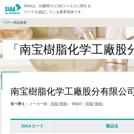
SIAAは、抗菌/防カビ/抗ウイルスに関する
マークを認証している業界団体です。
TOP
> 商品検索
「南宝樹脂化学工廠股
南宝樹脂化学工廠股分有限公
並べ替え：
メーカー順（
昇順
/
降順
）
登録日（
昇順
/
降順
）
SIAAコード
製品名