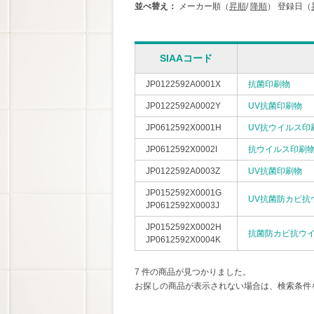
並べ替え：
メーカー順（
昇順
/
降順
）
登録日（
SIAAコード
JP0122592A0001X
抗菌印刷物
JP0122592A0002Y
UV抗菌印刷物
JP0612592X0001H
UV抗ウイルス印
JP0612592X0002I
抗ウイルス印刷
JP0122592A0003Z
UV抗菌印刷物
JP0152592X0001G
UV抗菌防カビ抗
JP0612592X0003J
JP0152592X0002H
抗菌防カビ抗ウ
JP0612592X0004K
7 件の商品が見つかりました。
お探しの商品が表示されない場合は、検索条件