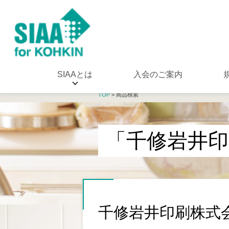
SIAAとは
入会のご案内
TOP
> 商品検索
「千修岩井印
千修岩井印刷株式