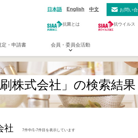
English
日本語
中文
お問い
抗菌とは
抗ウイルス
規定・申請書
会員・委員会活動
刷株式会社」の検索結果
会社
7件中/1-7件目を表示しています