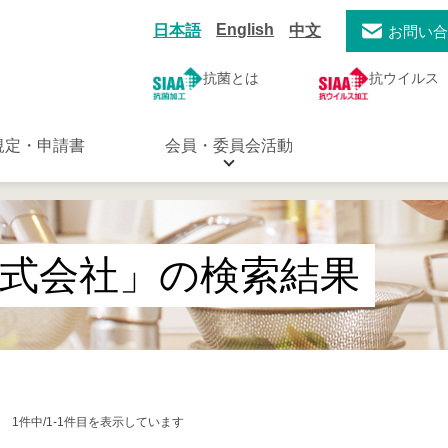
English
日本語
中文
お問い
抗菌とは
抗ウイルス
規定・申請書
会員・委員会活動
式会社」の検索結果
1件中/1-1件目を表示しています