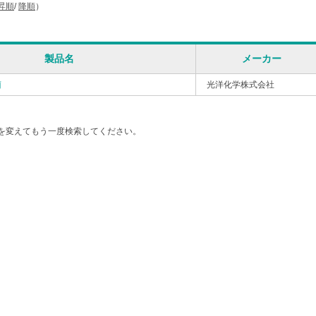
昇順
/
降順
）
製品名
メーカー
菌
光洋化学株式会社
を変えてもう一度検索してください。