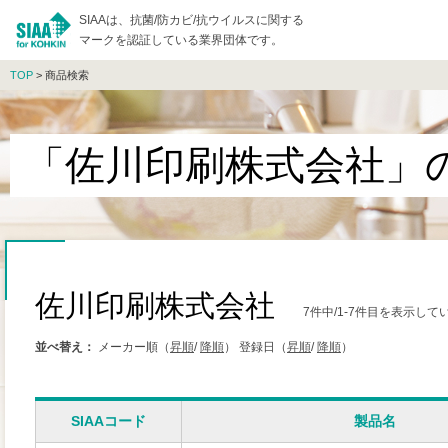
SIAAは、抗菌/防カビ/抗ウイルスに関する
マークを認証している業界団体です。
TOP
> 商品検索
「佐川印刷株式会社」
佐川印刷株式会社
7件中/1-7件目を表示して
並べ替え：
メーカー順（
昇順
/
降順
）
登録日（
昇順
/
降順
）
SIAAコード
製品名