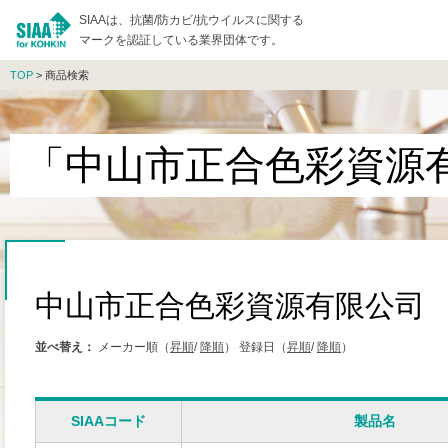
SIAAは、抗菌/防カビ/抗ウイルスに関する
マークを認証している業界団体です。
TOP
> 商品検索
「中山市正合色彩資源
中山市正合色彩資源有限公司
並べ替え：
メーカー順（
昇順
/
降順
）
登録日（
昇順
/
降順
）
SIAAコード
製品名