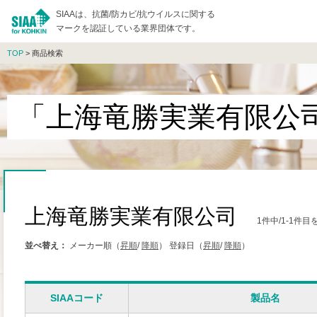
SIAAは、抗菌/防カビ/抗ウイルスに関する
マークを認証している業界団体です。
TOP
> 商品検索
「上海竜勝実業有限公
上海竜勝実業有限公司
1件中/1-1件
並べ替え：
メーカー順（
昇順
/
降順
）
登録日（
昇順
/
降順
）
SIAAコード
製品名