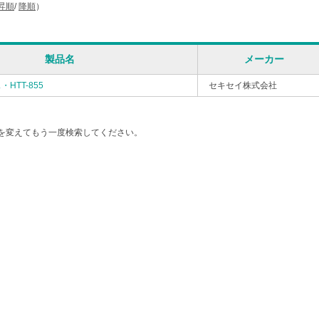
昇順
/
降順
）
製品名
メーカー
HTT-855
セキセイ株式会社
を変えてもう一度検索してください。