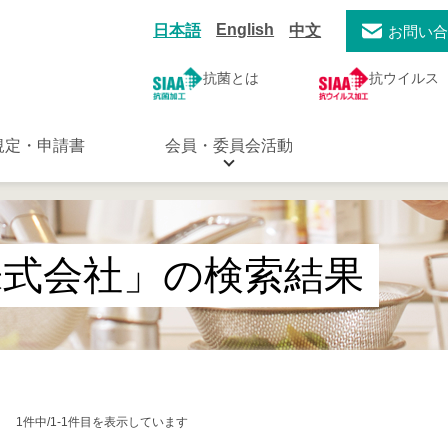
English
日本語
中文
お問い
抗菌とは
抗ウイルス
規定・申請書
会員・委員会活動
株式会社」の検索結果
1件中/1-1件目を表示しています