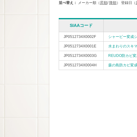
並べ替え：
メーカー順（
昇順
/
降順
）
登録日（
SIAAコード
JP0512734X0002F
シャーピー変成
JP0512734X0001E
水まわりのスキ
JP0512734X0003G
REUDO防カビ
JP0512734X0004H
森の島防カビ変