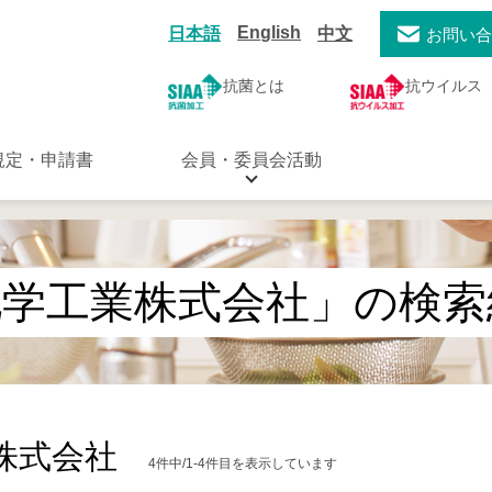
English
日本語
中文
お問い
抗菌とは
抗ウイルス
規定・申請書
会員・委員会活動
化学工業株式会社」の検索
株式会社
4件中/1-4件目を表示しています