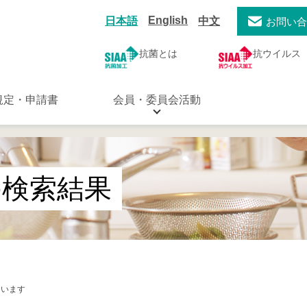
English
日本語
中文
お問い
抗菌とは
抗ウイルス
規定・申請書
会員・委員会活動
の検索結果
ています