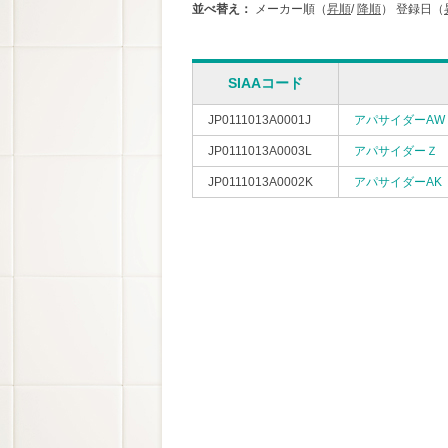
並べ替え：
メーカー順（
昇順
/
降順
）
登録日（
SIAAコード
JP0111013A0001J
アパサイダーAW
JP0111013A0003L
アパサイダーＺ
JP0111013A0002K
アパサイダーAK