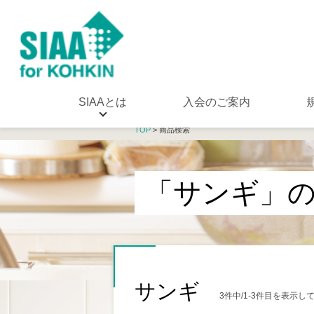
SIAAとは
入会のご案内
TOP
> 商品検索
「サンギ」
サンギ
3件中/1-3件目を表示し