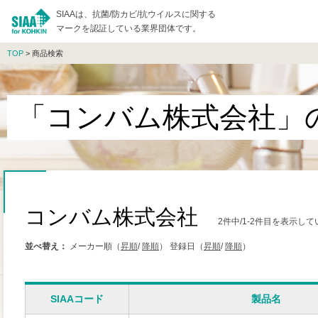
SIAAは、抗菌/防カビ/抗ウイルスに関する
マークを認証している業界団体です。
TOP
> 商品検索
「コンバム株式会社」
コンバム株式会社
2件中/1-2件目を表示し
並べ替え：
メーカー順（
昇順
/
降順
）
登録日（
昇順
/
降順
）
SIAAコード
製品名