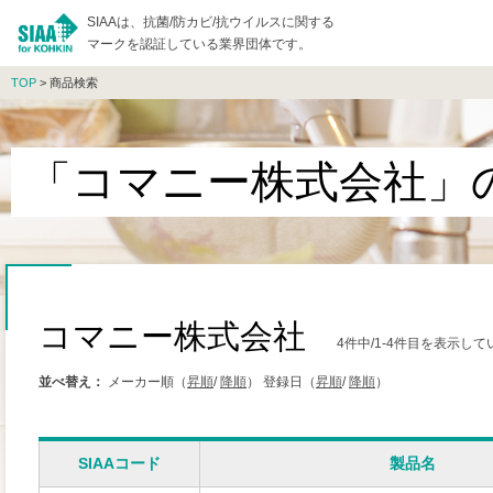
SIAAは、抗菌/防カビ/抗ウイルスに関する
マークを認証している業界団体です。
TOP
> 商品検索
「コマニー株式会社」
コマニー株式会社
4件中/1-4件目を表示して
並べ替え：
メーカー順（
昇順
/
降順
）
登録日（
昇順
/
降順
）
SIAAコード
製品名