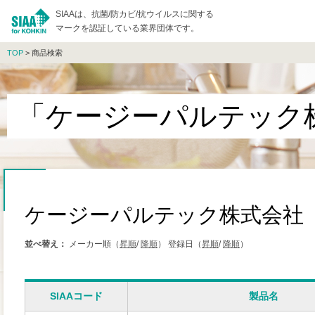
SIAAは、抗菌/防カビ/抗ウイルスに関する
マークを認証している業界団体です。
TOP
> 商品検索
「ケージーパルテック
ケージーパルテック株式会社
並べ替え：
メーカー順（
昇順
/
降順
）
登録日（
昇順
/
降順
）
SIAAコード
製品名