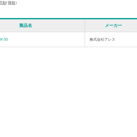
昇順
/
降順
）
製品名
メーカー
-30
株式会社アレス