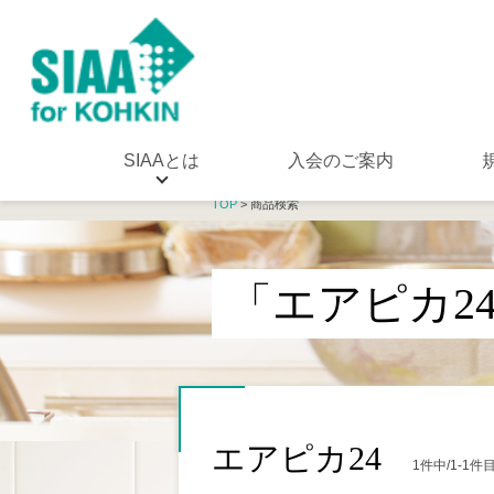
SIAAとは
入会のご案内
TOP
> 商品検索
「エアピカ2
エアピカ24
1件中/1-1