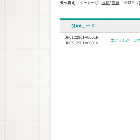
並べ替え：
メーカー順（
昇順
/
降順
）
登録日（
SIAAコード
JP0122901A0001R
エアピカ24 SRW
JP0612901A0001V