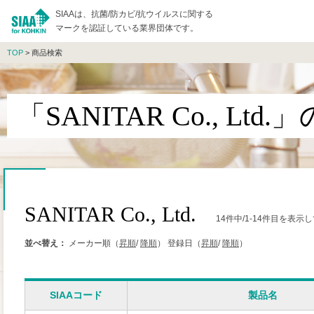
SIAAは、抗菌/防カビ/抗ウイルスに関する
マークを認証している業界団体です。
TOP
> 商品検索
「SANITAR Co., Lt
SANITAR Co., Ltd.
14件中/1-14件目を表示
並べ替え：
メーカー順（
昇順
/
降順
）
登録日（
昇順
/
降順
）
SIAAコード
製品名