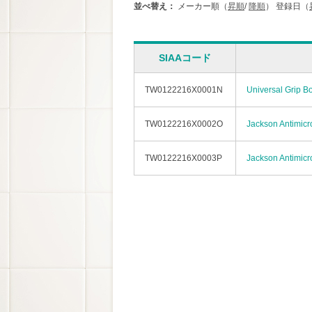
並べ替え：
メーカー順（
昇順
/
降順
）
登録日（
SIAAコード
TW0122216X0001N
Universal Grip B
TW0122216X0002O
Jackson Antimicr
TW0122216X0003P
Jackson Antimicr