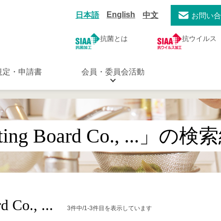
English
日本語
中文
お問い
抗菌とは
抗ウイルス
規定・申請書
会員・委員会活動
tting Board Co., ...」の
 Co., ...
3件中/1-3件目を表示しています