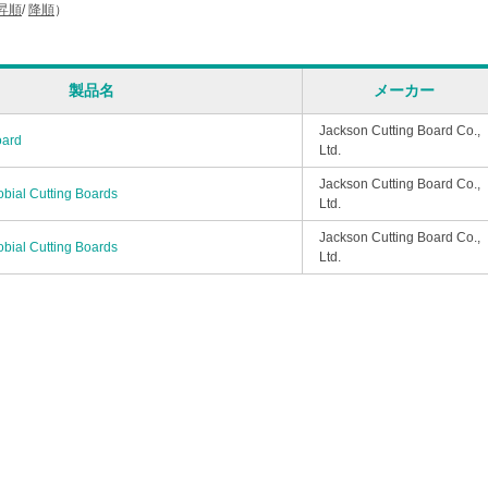
昇順
/
降順
）
製品名
メーカー
Jackson Cutting Board Co.,
oard
Ltd.
Jackson Cutting Board Co.,
obial Cutting Boards
Ltd.
Jackson Cutting Board Co.,
obial Cutting Boards
Ltd.