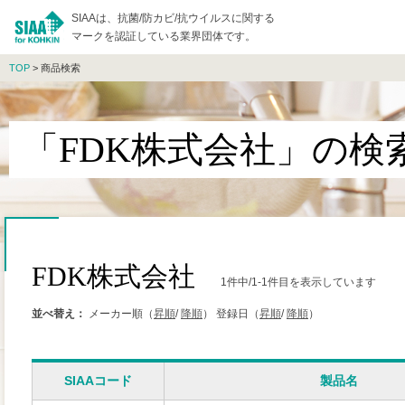
SIAAは、抗菌/防カビ/抗ウイルスに関する
マークを認証している業界団体です。
TOP
> 商品検索
「FDK株式会社」の検
FDK株式会社
1件中/1-1件目を表示しています
並べ替え：
メーカー順（
昇順
/
降順
）
登録日（
昇順
/
降順
）
SIAAコード
製品名