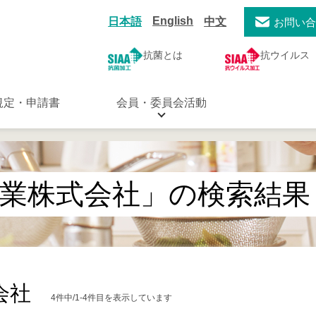
English
日本語
中文
お問い
抗菌とは
抗ウイルス
規定・申請書
会員・委員会活動
業株式会社」の検索結果
会社
4件中/1-4件目を表示しています