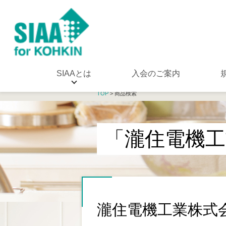
SIAAとは
入会のご案内
TOP
> 商品検索
「瀧住電機工
瀧住電機工業株式