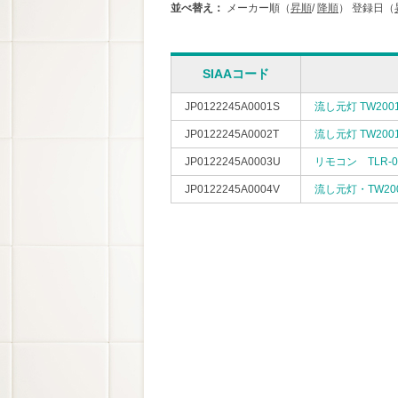
並べ替え：
メーカー順（
昇順
/
降順
）
登録日（
SIAAコード
JP0122245A0001S
流し元灯 TW200
JP0122245A0002T
流し元灯 TW200
JP0122245A0003U
リモコン TLR-01
JP0122245A0004V
流し元灯・TW200