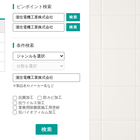
ピンポイント検索
条件検索
※製品名やメーカー名など
抗菌加工
防カビ加工
抗ウイルス加工
業務用除菌膜施工用塗材
抗バイオフィルム加工