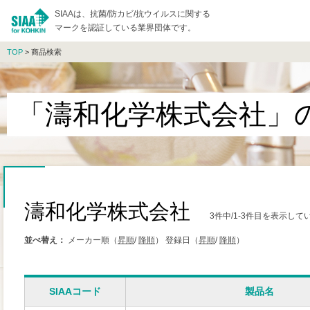
SIAAは、抗菌/防カビ/抗ウイルスに関する
マークを認証している業界団体です。
TOP
> 商品検索
「濤和化学株式会社」
濤和化学株式会社
3件中/1-3件目を表示して
並べ替え：
メーカー順（
昇順
/
降順
）
登録日（
昇順
/
降順
）
SIAAコード
製品名