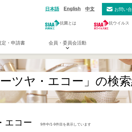
English
日本語
中文
お問い
抗菌とは
抗ウイルス
規定・申請書
会員・委員会活動
トーツヤ・エコー」の検索
・エコー
9件中/1-9件目を表示しています