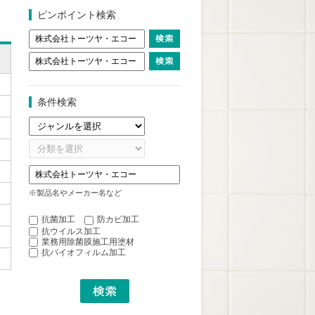
ピンポイント検索
条件検索
※製品名やメーカー名など
抗菌加工
防カビ加工
抗ウイルス加工
業務用除菌膜施工用塗材
抗バイオフィルム加工