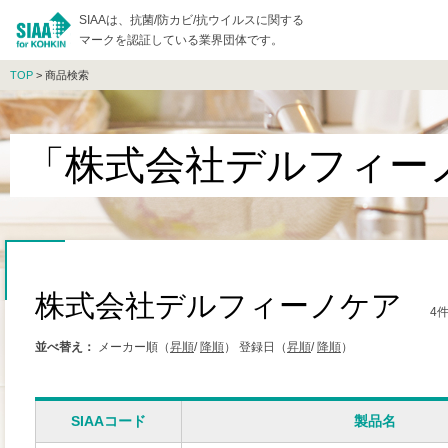
SIAAは、抗菌/防カビ/抗ウイルスに関する
マークを認証している業界団体です。
TOP
> 商品検索
「株式会社デルフィー
株式会社デルフィーノケア
4
並べ替え：
メーカー順（
昇順
/
降順
）
登録日（
昇順
/
降順
）
SIAAコード
製品名