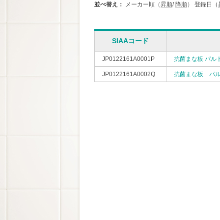
並べ替え：
メーカー順（
昇順
/
降順
）
登録日（
SIAAコード
JP0122161A0001P
抗菌まな板 パル
JP0122161A0002Q
抗菌まな板 パ