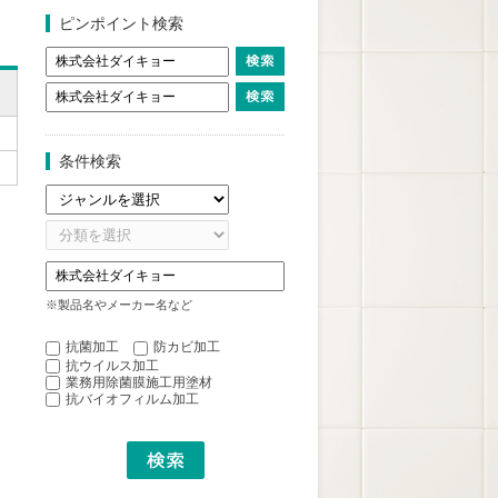
ピンポイント検索
条件検索
※製品名やメーカー名など
抗菌加工
防カビ加工
抗ウイルス加工
業務用除菌膜施工用塗材
抗バイオフィルム加工