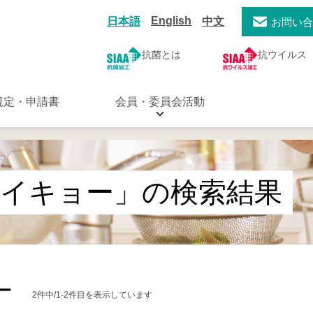
English
日本語
中文
お問い
抗菌とは
抗ウイルス
規定・申請書
会員・委員会活動
ダイキョー」の検索結果
ー
2件中/1-2件目を表示しています