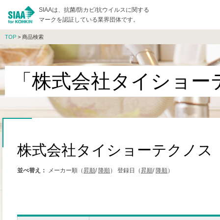
SIAAは、抗菌/防カビ/抗ウイルスに関する
マークを認証している業界団体です。
TOP
> 商品検索
「株式会社タイショー
株式会社タイショーテクノス
並べ替え：
メーカー順（
昇順
/
降順
）
登録日（
昇順
/
降順
）