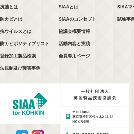
抗菌とは
SIAAとは
SIAA
防カビとは
SIAAのコンセプト
試験事
抗ウイルスとは
協議会概要情報
防カビポジティブリスト
活動内容と実績
登録加工製品検索
会員専用ページ
法規制及び障害事例
〒151-0053
東京都渋谷区代々木2-11-14
NKビル5階