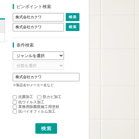
ピンポイント検索
条件検索
※製品名やメーカー名など
抗菌加工
防カビ加工
抗ウイルス加工
業務用除菌膜施工用塗材
抗バイオフィルム加工