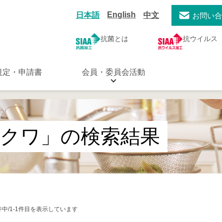
English
日本語
中文
お問い
抗菌とは
抗ウイルス
規定・申請書
会員・委員会活動
カクワ」の検索結果
件中/1-1件目を表示しています