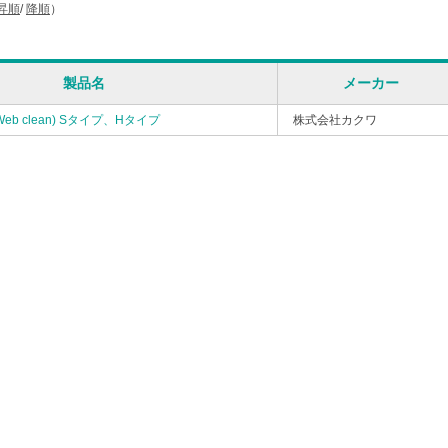
昇順
/
降順
）
製品名
メーカー
b clean) Sタイプ、Hタイプ
株式会社カクワ