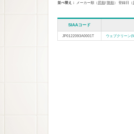
並べ替え：
メーカー順（
昇順
/
降順
）
登録日（
SIAAコード
JP0122093A0001T
ウェブクリーン(We