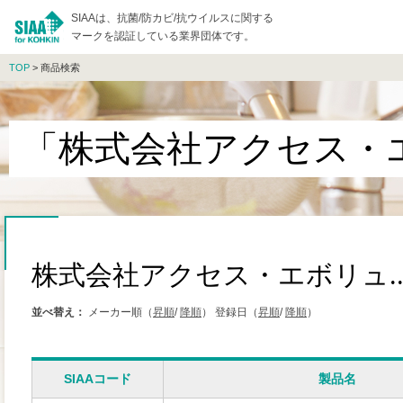
SIAAは、抗菌/防カビ/抗ウイルスに関する
マークを認証している業界団体です。
TOP
> 商品検索
「株式会社アクセス・エ
株式会社アクセス・エボリュ..
並べ替え：
メーカー順（
昇順
/
降順
）
登録日（
昇順
/
降順
）
SIAAコード
製品名