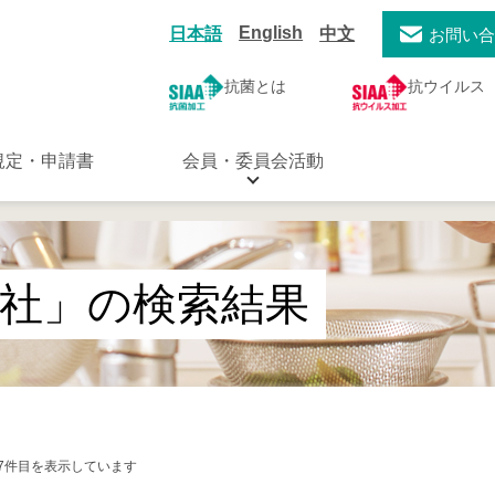
English
日本語
中文
お問い
抗菌とは
抗ウイルス
規定・申請書
会員・委員会活動
社」の検索結果
1-7件目を表示しています