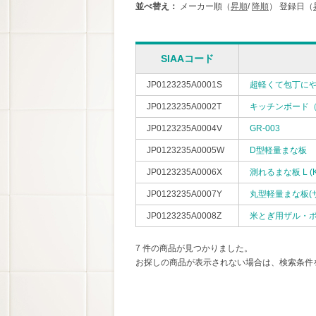
並べ替え：
メーカー順（
昇順
/
降順
）
登録日（
SIAAコード
JP0123235A0001S
超軽くて包丁にや
JP0123235A0002T
キッチンボード
JP0123235A0004V
GR-003
JP0123235A0005W
D型軽量まな板
JP0123235A0006X
測れるまな板 L (K
JP0123235A0007Y
丸型軽量まな板(
JP0123235A0008Z
米とぎ用ザル・
7 件の商品が見つかりました。
お探しの商品が表示されない場合は、検索条件