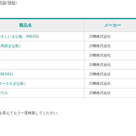
昇順
/
降順
）
製品名
メーカー
さしいまな板 KM-031
川﨑株式会社
（両面まな板）
川﨑株式会社
川﨑株式会社
川﨑株式会社
M-041)
川﨑株式会社
サークルまな板）
川﨑株式会社
ボウル
川﨑株式会社
を変えてもう一度検索してください。