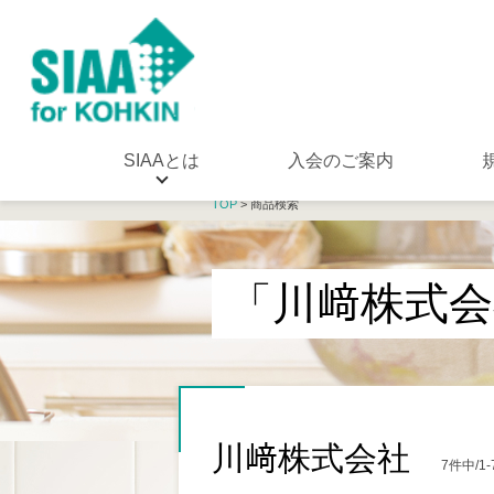
SIAAとは
入会のご案内
TOP
> 商品検索
「川﨑株式会
川﨑株式会社
7件中/