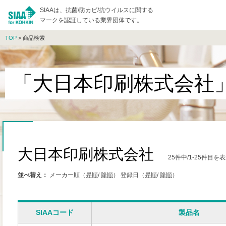
SIAAは、抗菌/防カビ/抗ウイルスに関する
マークを認証している業界団体です。
TOP
> 商品検索
「大日本印刷株式会社
大日本印刷株式会社
25件中/1-25件目
並べ替え：
メーカー順（
昇順
/
降順
）
登録日（
昇順
/
降順
）
SIAAコード
製品名