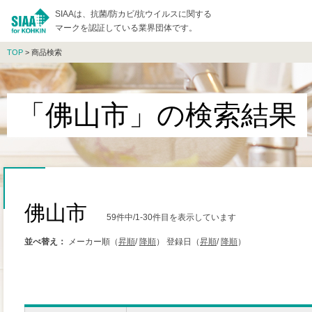
SIAAは、抗菌/防カビ/抗ウイルスに関する
マークを認証している業界団体です。
TOP
> 商品検索
「佛山市」の検索結果
佛山市
59件中/1-30件目を表示しています
並べ替え：
メーカー順（
昇順
/
降順
）
登録日（
昇順
/
降順
）